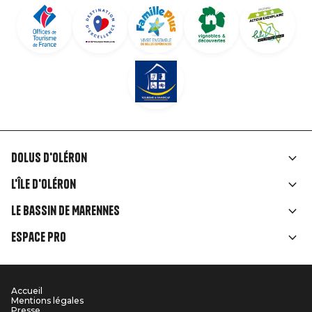
Dolus d'Oléron
Liens
L'île d'Oléron
rubriques
Le Bassin de Marennes
Espace Pro
Accueil
Menu
Mentions légales
Presse