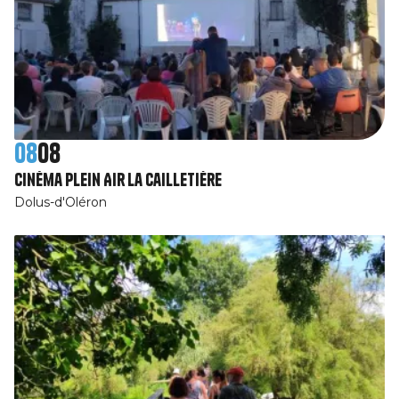
08
08
Cinéma Plein Air La Cailletière
Dolus-d'Oléron