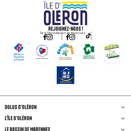
Rejoignez-nous !
Île d'Oléron
Bassin de Marennes
Dolus d'Oléron
Liens
L'île d'Oléron
rubriques
Le Bassin de Marennes