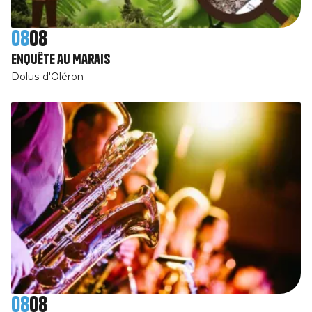
08
08
Enquête au Marais
Dolus-d'Oléron
08
08