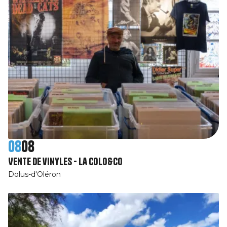
08
08
Vente de vinyles - La Colo&Co
Dolus-d'Oléron