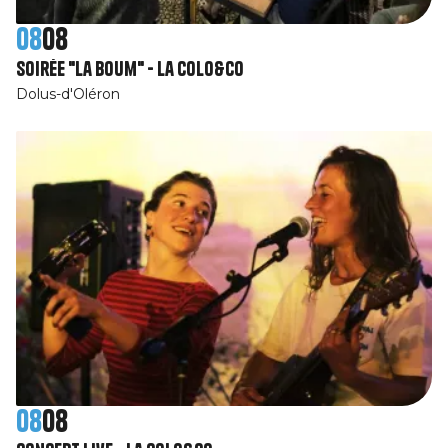
08
08
Soirée "La Boum" - La Colo&Co
Dolus-d'Oléron
08
08