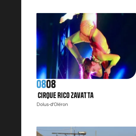
08
08
Cirque Rico Zavatta
Dolus-d'Oléron