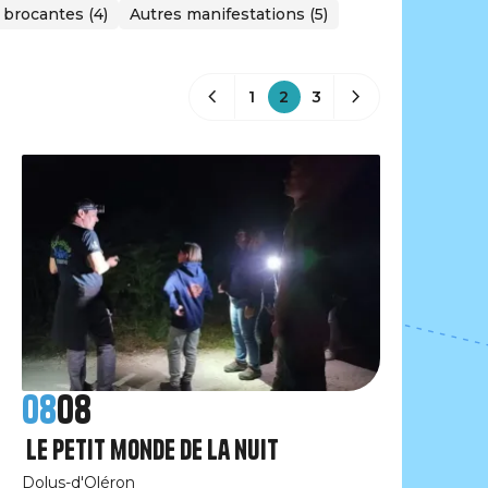
 brocantes (4)
Autres manifestations (5)
1
2
3
08
08
Le petit monde de la nuit
Dolus-d'Oléron