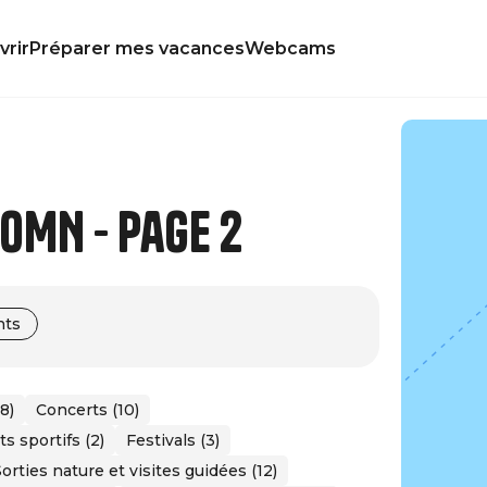
rir
Préparer mes vacances
Webcams
IOMN - Page 2
nts
8)
Concerts (10)
 sportifs (2)
Festivals (3)
orties nature et visites guidées (12)