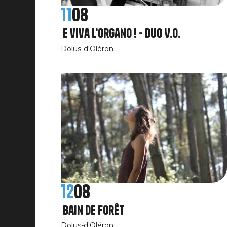
11
08
E viva l'organo ! - Duo V.O.
Dolus-d'Oléron
12
08
Bain de forêt
Dolus-d'Oléron