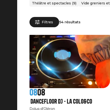
Théâtre et spectacles (9)
Vide greniers et
Filtres
54 résultats
08
08
Dancefloor DJ - La Colo&Co
Dolus-d'Oléron