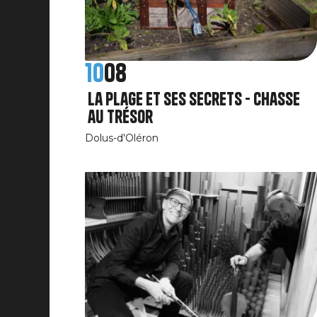
10
08
La plage et ses secrets - chasse
au trésor
Dolus-d'Oléron