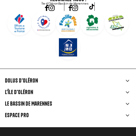
Île d'Oléron
Bassin de Marennes
Dolus d'Oléron
Liens
L'île d'Oléron
rubriques
Le Bassin de Marennes
Espace Pro