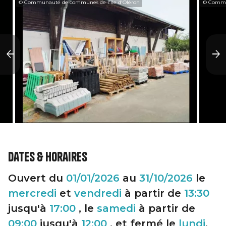
© Communauté de communes de l'île d'Oléron
© Commun
Dates & horaires
Ouvert du
01/01/2026
au
31/10/2026
le
mercredi
et
vendredi
à partir de
13:30
jusqu'à
17:00
, le
samedi
à partir de
09:00
jusqu'à
12:00
, et fermé le
lundi
,