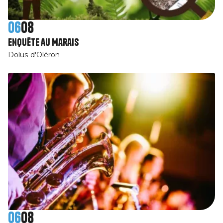
06
08
Enquête au Marais
Dolus-d'Oléron
06
08