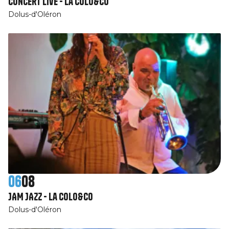
Concert live - La Colo&Co
Dolus-d'Oléron
06
08
JAM JAZZ - La Colo&Co
Dolus-d'Oléron