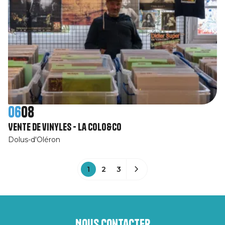
06
08
Vente de vinyles - La Colo&Co
Dolus-d'Oléron
1
2
3
Nous contacter