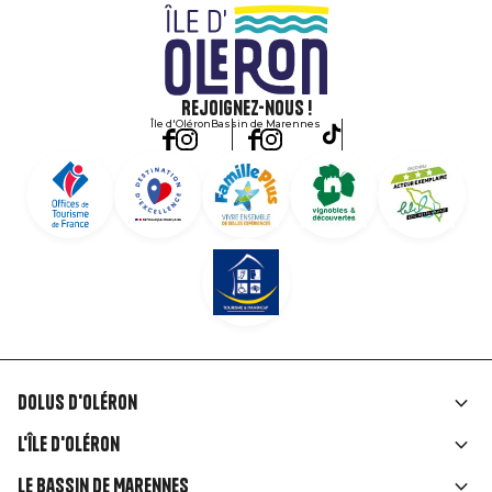
Rejoignez-nous !
Île d'Oléron
Bassin de Marennes
Dolus d'Oléron
Liens
L'île d'Oléron
rubriques
Le Bassin de Marennes