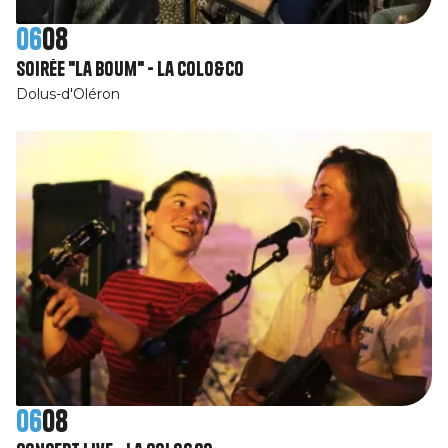
06
08
Soirée "La Boum" - La Colo&Co
Dolus-d'Oléron
06
08