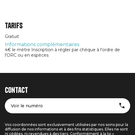
Tarifs
Gratuit
Informations complémentaires
4€ le mètre Inscription à régler par chèque à l'ordre de
l'ORC ou en espèces
Contact
Voir le numéro
Vos coordonnées sont exclusivement utilisées par nos soins pour la
diffusion de nos informations et à des fins statistiques. Elles ne sont
ni cédées, ni revendues à des tiers. Conformément à la loi «