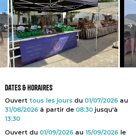
Dates & horaires
Ouvert
tous les jours
du
01/07/2026
au
31/08/2026
à partir de
08:30
jusqu'à
13:30
Ouvert du
01/09/2026
au
15/09/2026
le