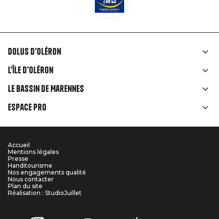
Dolus d'Oléron
Liens
L'île d'Oléron
rubriques
Le Bassin de Marennes
Espace Pro
Accueil
Menu
Mentions légales
Presse
Pied
Handitourisme
Nos engagements qualité
Nous contacter
de
Plan du site
Réalisation : StudioJuillet
page