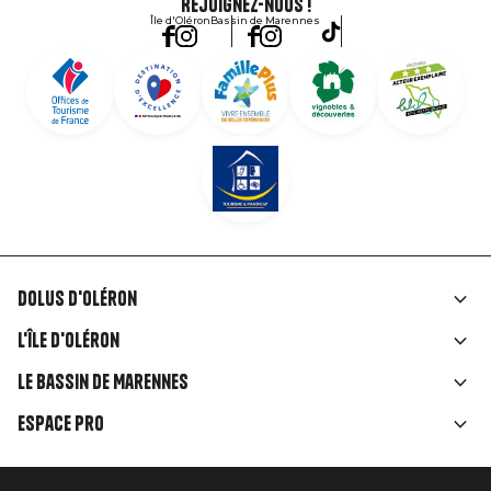
Rejoignez-nous !
Île d'Oléron
Bassin de Marennes
Dolus d'Oléron
Liens
L'île d'Oléron
rubriques
Le Bassin de Marennes
Espace Pro