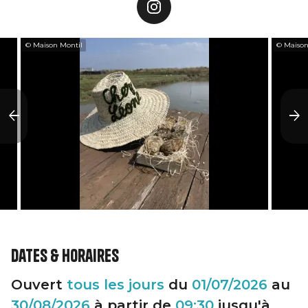
© Maison Montil
© Maison
Dates & horaires
Ouvert
tous les jours
du
01/07/2026
au
30/08/2026
à partir de
09:30
jusqu'à