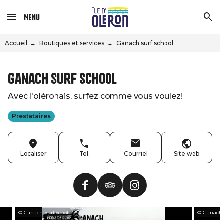
Menu
Accueil
Boutiques et services
Ganach surf school
Ganach surf school
Avec l'oléronais, surfez comme vous voulez!
Prestataires
Localiser
Tel.
Courriel
Site web
© Ganach Surf Scool
© Ganach