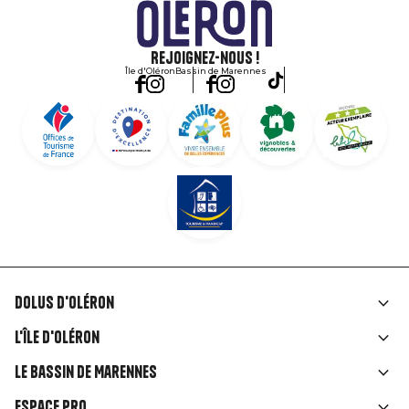
Rejoignez-nous !
Île d'Oléron
Bassin de Marennes
Dolus d'Oléron
Liens
L'île d'Oléron
rubriques
Le Bassin de Marennes
Espace Pro