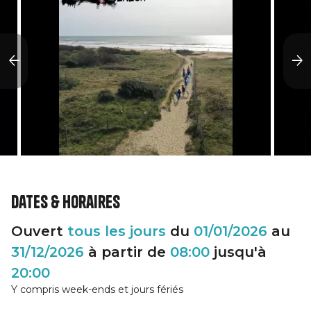
Dates & horaires
Ouvert
tous les jours
du
01/01/2026
au
31/12/2026
à partir de
08:00
jusqu'à
20:00
Y compris week-ends et jours fériés