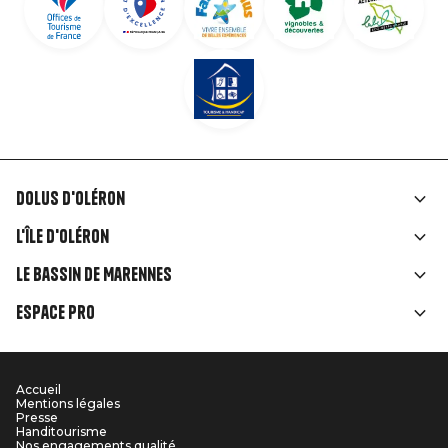
Dolus d'Oléron
Liens
L'île d'Oléron
rubriques
Le Bassin de Marennes
Espace Pro
Accueil
Menu
Mentions légales
Presse
Pied
Handitourisme
Nos engagements qualité