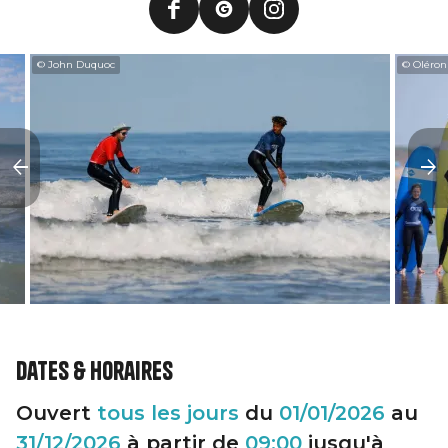
© John Duquoc
© Oléron
Dates & horaires
Ouvert
tous les jours
du
01/01/2026
au
31/12/2026
à partir de
09:00
jusqu'à